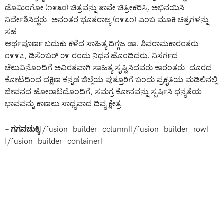
ಡೊಮಿಂಗೋ (೧೯೩೦) ಚಿತ್ರವನ್ನು ತಾವೇ ಚಿತ್ರೀಕರಿಸಿ, ಅಭಿನಯಿಸಿ
ನಿರ್ದೇಶಿಸಿದ್ದರು. ಅನಂತರ ಭೂತರಾಜ್ಯ (೧೯೩೧) ಎಂಬ ಮೂಕಿ ಚಿತ್ರಗಳನ್ನು
ಸಹ
ಅರ್ಥಪೂರ್ಣ ಬದುಕು ಕಳೆದ ಸಾಹಿತ್ಯ ದಿಗ್ಗಜ ಡಾ. ಶಿವರಾಮಕಾರಂತರು
೧೯೯೭, ಡಿಸೆಂಬರ್ ೦೯ ರಂದು ನಿಧನ ಹೊಂದಿದರು. ನಿಸರ್ಗದ
ಚೆಲುವಿನೊಂದಿಗೆ ಅವಿರತವಾಗಿ ಸಾಹಿತ್ಯ ಸೃಷ್ಟಿಸಿದವರು ಕಾರಂತರು. ದೂರದ
ಕೋಟದಿಂದ ದಕ್ಷಿಣ ಕನ್ನಡ ಜಿಲ್ಲೆಯ ಪುತ್ತೂರಿಗೆ ಬಂದು ಪ್ರಕೃತಿಯ ಮಡಿಲಿನಲ್ಲಿ
ಜೀವನದ ಹೋರಾಟದೊಂದಿಗೆ, ಸಮಗ್ರ ಕೋನವನ್ನು ಸ್ಪರ್ಷಿಸಿ ಧನ್ಯತೆಯ
ಭಾವವನ್ನು ಕಾಣಲು ಸಾಧ್ಯವಾದ ದಿವ್ಯ ಕ್ಷೇತ್ರ.
– ಗಗನಚುಕ್ಕಿ
[/fusion_builder_column][/fusion_builder_row]
[/fusion_builder_container]