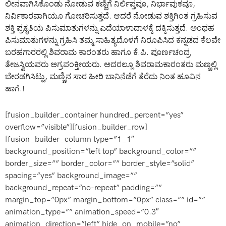
ಲೀನವಾಗಿಸಿಕೊಂಡು ನೋಡುವ ಕಣ್ಣಿಗೆ ನಿರ್ಲಿಪ್ತವೂ, ನಿರ್ಭಾವುಕವೂ,
ನಿರ್ವಿಕಾರವಾಗಿಯೂ ಗೋಚರಿಸುತ್ತದೆ. ಆದರೆ ನೋಡುವ ಶಕ್ತಿಗಿಂತ ಗ್ರಹಿಸುವ
ಶಕ್ತಿ ಪ್ರಕೃತಿಯ ಪಿಸುಮಾತುಗಳನ್ನು ಎದೆಯಾಳಾದಾಳಕ್ಕೆ ದಕ್ಕಿಸುತ್ತದೆ. ಅಂಥಹ
ಪಿಸುಮಾತುಗಳನ್ನು ಗ್ರಹಿಸಿ ತಮ್ಮ ಸಾಹಿತ್ಯದೊಳಗೆ ನಿರೂಪಿಸಿದ ಕನ್ನಡದ ಕೆಲವೇ
ಬರಹಗಾರರಲ್ಲಿ ಶಿವರಾಮ ಕಾರಂತರು ಹಾಗೂ ಕೆ.ಪಿ. ಪೂರ್ಣಚಂದ್ರ
ತೇಜಸ್ವಿಯವರು ಅಗ್ರಪಂಕ್ತೀಯರು. ಅದರಲ್ಲೂ ಶಿವರಾಮಕಾರಂತರು ಮಣ್ಣಲ್ಲಿ
ಬೇರಡಗಿಸಿಟ್ಟು, ಮಣ್ಣಿನ ಸಾರ ಹೀರಿ ಬಾನಿನೆಡೆಗೆ ತೆರೆದು ನಿಂತ ಹೂವಿನ
ಹಾಗೆ.!
[fusion_builder_container hundred_percent=”yes”
overflow=”visible”][fusion_builder_row]
[fusion_builder_column type=”1_1″
background_position=”left top” background_color=””
border_size=”” border_color=”” border_style=”solid”
spacing=”yes” background_image=””
background_repeat=”no-repeat” padding=””
margin_top=”0px” margin_bottom=”0px” class=”” id=””
animation_type=”” animation_speed=”0.3″
animation_direction=”left” hide_on_mobile=”no”