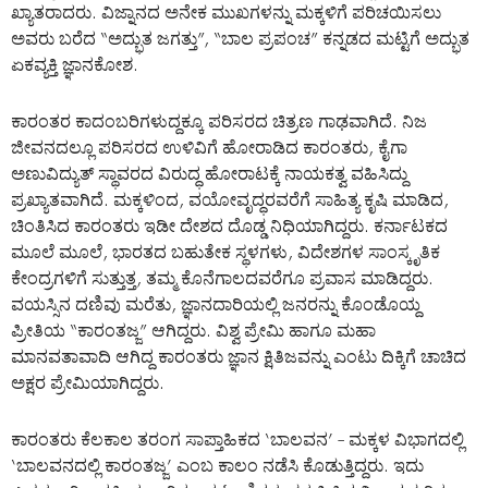
ಖ್ಯಾತರಾದರು. ವಿಜ್ನಾನದ ಅನೇಕ ಮುಖಗಳನ್ನು ಮಕ್ಕಳಿಗೆ ಪರಿಚಯಿಸಲು
ಅವರು ಬರೆದ “ಅದ್ಭುತ ಜಗತ್ತು”, “ಬಾಲ ಪ್ರಪಂಚ” ಕನ್ನಡದ ಮಟ್ಟಿಗೆ ಅದ್ಭುತ
ಏಕವ್ಯಕ್ತಿ ಜ್ಞಾನಕೋಶ.
ಕಾರಂತರ ಕಾದಂಬರಿಗಳುದ್ದಕ್ಕೂ ಪರಿಸರದ ಚಿತ್ರಣ ಗಾಢವಾಗಿದೆ. ನಿಜ
ಜೀವನದಲ್ಲೂ ಪರಿಸರದ ಉಳಿವಿಗೆ ಹೋರಾಡಿದ ಕಾರಂತರು, ಕೈಗಾ
ಅಣುವಿದ್ಯುತ್ ಸ್ಥಾವರದ ವಿರುದ್ಧ ಹೋರಾಟಕ್ಕೆ ನಾಯಕತ್ವ ವಹಿಸಿದ್ದು
ಪ್ರಖ್ಯಾತವಾಗಿದೆ. ಮಕ್ಕಳಿಂದ, ವಯೋವೃದ್ಧರವರೆಗೆ ಸಾಹಿತ್ಯ ಕೃಷಿ ಮಾಡಿದ,
ಚಿಂತಿಸಿದ ಕಾರಂತರು ಇಡೀ ದೇಶದ ದೊಡ್ಡ ನಿಧಿಯಾಗಿದ್ದರು. ಕರ್ನಾಟಕದ
ಮೂಲೆ ಮೂಲೆ, ಭಾರತದ ಬಹುತೇಕ ಸ್ಥಳಗಳು, ವಿದೇಶಗಳ ಸಾಂಸ್ಕೃತಿಕ
ಕೇಂದ್ರಗಳಿಗೆ ಸುತ್ತುತ್ತ, ತಮ್ಮ ಕೊನೆಗಾಲದವರೆಗೂ ಪ್ರವಾಸ ಮಾಡಿದ್ದರು.
ವಯಸ್ಸಿನ ದಣಿವು ಮರೆತು, ಜ್ಞಾನದಾರಿಯಲ್ಲಿ ಜನರನ್ನು ಕೊಂಡೊಯ್ದ
ಪ್ರೀತಿಯ “ಕಾರಂತಜ್ಜ” ಆಗಿದ್ದರು. ವಿಶ್ವ ಪ್ರೇಮಿ ಹಾಗೂ ಮಹಾ
ಮಾನವತಾವಾದಿ ಆಗಿದ್ದ ಕಾರಂತರು ಜ್ಞಾನ ಕ್ಷಿತಿಜವನ್ನು ಎಂಟು ದಿಕ್ಕಿಗೆ ಚಾಚಿದ
ಅಕ್ಷರ ಪ್ರೇಮಿಯಾಗಿದ್ದರು.
ಕಾರಂತರು ಕೆಲಕಾಲ ತರಂಗ ಸಾಪ್ತಾಹಿಕದ ‘ಬಾಲವನ’ – ಮಕ್ಕಳ ವಿಭಾಗದಲ್ಲಿ
‘ಬಾಲವನದಲ್ಲಿ ಕಾರಂತಜ್ಜ’ ಎಂಬ ಕಾಲಂ ನಡೆಸಿ ಕೊಡುತ್ತಿದ್ದರು. ಇದು