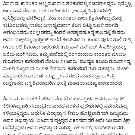
ಶಿವರಾಮ ಕಾರಂತರ ಅಣ್ಣ ಮದರಾಸ ಸರಕಾರದಲ್ಲಿ ಸಚಿವರಾಗಿದ್ದರು. ಇನ್ನೊಬ್ಬ
ಅಣ್ಣ ವಾಸುದೇವ ಕಾರಂತರು ಲೇಖಕರೂ ,ಆದ್ಯಾತ್ಮ ವಿಷಯಗಳಲ್ಲಿ
ಪ್ರಸಿದ್ಧಿಯನ್ನು ಪಡೆದಿದ್ದಾರೆ. ಶೇಷ ಕಾರಂತರು ಶಾಲಾ ಶಿಕ್ಷಕರಾಗಿದ್ದು ದೊಡ್ದ
ಕುಟುಂಬವನ್ನು ಸಾಕಲು ಅಸಾಧ್ಯವಾದಾಗ ಕೆಲಸ ಬಿಟ್ಟು ಜವಳಿ ಅಂಗಡಿ
ಆರಂಭಿಸಿದರು.ಇಂಗ್ಲೀಷರನ್ನು ಕಂಡರೆ ಅಸಹ್ಯಪಡುತಿದ್ದ ಕಾಲದಲ್ಲಿ ಶೇಷರು
ಅವರ ಮಕ್ಕಳನ್ನು ಇಂಗ್ಲೀಷ್ ಶಾಲೆಗೆ ಕಳುಹಿಸಿದರು. ಕುಂದಾಪುರದ ಶಾಲೆಯಲ್ಲಿ
೧೯೨೦ ರಲ್ಲಿ ಶಿವರಾಮ ಕಾರಂತರು ತಮ್ಮ ಎಸ್.ಎಸ್.ಎಲ್.ಸಿ ಪರೀಕ್ಶೆಯನ್ನು
ಬರೆದು ಮುಗಿಸಿದರು. ತಮ್ಮ ಶಾಲೆಯಲ್ಲಿ ರಂಗರಾಯರು ಕಾರಂತರ ಮೊದಲ
ಗುರುಗಳಾಗಿ ಕಾರಂತರಿಗೆ ಬೆಂಬಲ ನೀಡಿದರು. ಮುದ್ದಣ ಕವಿಯ ಗುರುವಾಗಿದ್ದ
ಮಳಲಿ ಸುಬ್ಬರಾಯರು ಸಹ ಶಿವರಾಮ ಕಾರಂತರಿಗೆ ಗುರುವಾಗಿದ್ದರು. ಮಳಲಿ
ಸುಬ್ಬರಾಯರು ಮೂಲತ: ಯಕ್ಷ್ಗ್ಗ್ಗಗಾನ ರಚನೆ ಮಾಡಬಲ್ಲವರಾಗಿದ್ದು
ಯಕ್ಷಗಾನದ ಬಗ್ಗೆ ಶಿವರಾಮರಿಗೆ ಆಸಕ್ತಿ ಮೂಡಲು ಮುಖ್ಯ ಕಾರಣರಾದರು.
ಶಿವರಾಮ ಕಾರಂತರಿಗೆ ಪರಿಸರವೆಂದರೆ ಬಹಳಾ ಪ್ರೀತಿ. ಅವರು ಬಾಲ್ಯದಲ್ಲಿ
ಕೆರೆಗಳನ್ನು ಏರಿ,ಸಮುದ್ರತೀರ,ಮರದ ನೆರಳಿನ ಪ್ರದೇಶಗಳಲ್ಲಿ ಸಮಯವನ್ನು
ಕಳೆಯುತ್ತಿದ್ದರು. ಆಧುನಿಕ ವಿದ್ಯಾಭ್ಯಾಸ ಕೇವಲ ಹೊಟ್ಟೆಪಾಡಿಗಾಗಿ ಎನ್ನುವುದು
ಅವರ ಅಭಿಪ್ರಾಯ. ನಿಜವಾದ ವ್ಯಕ್ತಿತ್ವದ ವಿಕಸನವಾದರೆ ಅದೇ ನಿಜವಾದ ಶಿಕ್ಷ್
ಣವೆನ್ನುವುದು ಅವರ ಅಭಿಪ್ರಾಯವಾಗಿತ್ತು. ೧೯೨೦ರಲ್ಲಿ ಗಾಂಧೀಜಿಯವರು