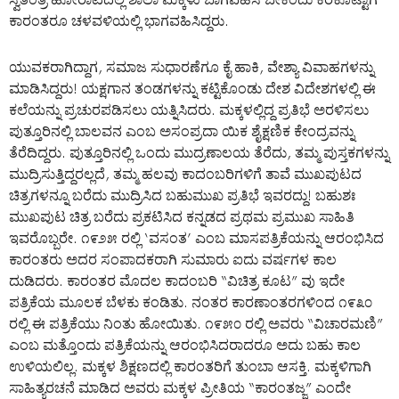
ಸ್ವತಂತ್ರ ಹೋರಾಟದಲ್ಲಿ ಶಾಲಾ ಮಕ್ಕಳು ಬಾಗವಹಿಸ ಬೇಕೆಂದು ಕರೆಕೊಟ್ಟಾಗ
ಕಾರಂತರೂ ಚಳವಳಿಯಲ್ಲಿ ಭಾಗವಹಿಸಿದ್ದರು.
ಯುವಕರಾಗಿದ್ದಾಗ, ಸಮಾಜ ಸುಧಾರಣೆಗೂ ಕೈ ಹಾಕಿ, ವೇಶ್ಯಾ ವಿವಾಹಗಳನ್ನು
ಮಾಡಿಸಿದ್ದರು! ಯಕ್ಷಗಾನ ತಂಡಗಳನ್ನು ಕಟ್ಟಿಕೊಂಡು ದೇಶ ವಿದೇಶಗಳಲ್ಲಿ ಈ
ಕಲೆಯನ್ನು ಪ್ರಚುರಪಡಿಸಲು ಯತ್ನಿಸಿದರು. ಮಕ್ಕಳಲ್ಲಿದ್ದ ಪ್ರತಿಭೆ ಅರಳಿಸಲು
ಪುತ್ತೂರಿನಲ್ಲಿ ಬಾಲವನ ಎಂಬ ಅಸಂಪ್ರದಾ ಯಿಕ ಶೈಕ್ಷಣಿಕ ಕೇಂದ್ರವನ್ನು
ತೆರೆದಿದ್ದರು. ಪುತ್ತೂರಿನಲ್ಲಿ ಒಂದು ಮುದ್ರಣಾಲಯ ತೆರೆದು, ತಮ್ಮ ಪುಸ್ತಕಗಳನ್ನು
ಮುದ್ರಿಸುತ್ತಿದ್ದರಲ್ಲದೆ, ತಮ್ಮ ಹಲವು ಕಾದಂಬರಿಗಳಿಗೆ ತಾವೆ ಮುಖಪುಟದ
ಚಿತ್ರಗಳನ್ನೂ ಬರೆದು ಮುದ್ರಿಸಿದ ಬಹುಮುಖ ಪ್ರತಿಭೆ ಇವರದ್ದು! ಬಹುಶಃ
ಮುಖಪುಟ ಚಿತ್ರ ಬರೆದು ಪ್ರಕಟಿಸಿದ ಕನ್ನಡದ ಪ್ರಥಮ ಪ್ರಮುಖ ಸಾಹಿತಿ
ಇವರೊಬ್ಬರೇ. ೧೯೨೫ ರಲ್ಲಿ ‘ವಸಂತ’ ಎಂಬ ಮಾಸಪತ್ರಿಕೆಯನ್ನು ಆರಂಭಿಸಿದ
ಕಾರಂತರು ಅದರ ಸಂಪಾದಕರಾಗಿ ಸುಮಾರು ಐದು ವರ್ಷಗಳ ಕಾಲ
ದುಡಿದರು. ಕಾರಂತರ ಮೊದಲ ಕಾದಂಬರಿ “ವಿಚಿತ್ರ ಕೂಟ” ವು ಇದೇ
ಪತ್ರಿಕೆಯ ಮೂಲಕ ಬೆಳಕು ಕಂಡಿತು. ನಂತರ ಕಾರಣಾಂತರಗಳಿಂದ ೧೯೩೦
ರಲ್ಲಿ ಈ ಪತ್ರಿಕೆಯು ನಿಂತು ಹೋಯಿತು. ೧೯೫೦ ರಲ್ಲಿ ಅವರು “ವಿಚಾರಮಣಿ”
ಎಂಬ ಮತ್ತೊಂದು ಪತ್ರಿಕೆಯನ್ನು ಆರಂಭಿಸಿದರಾದರೂ ಅದು ಬಹು ಕಾಲ
ಉಳಿಯಲಿಲ್ಲ. ಮಕ್ಕಳ ಶಿಕ್ಷಣದಲ್ಲಿ ಕಾರಂತರಿಗೆ ತುಂಬಾ ಆಸಕ್ತಿ. ಮಕ್ಕಳಿಗಾಗಿ
ಸಾಹಿತ್ಯರಚನೆ ಮಾಡಿದ ಅವರು ಮಕ್ಕಳ ಪ್ರೀತಿಯ “ಕಾರಂತಜ್ಜ” ಎಂದೇ