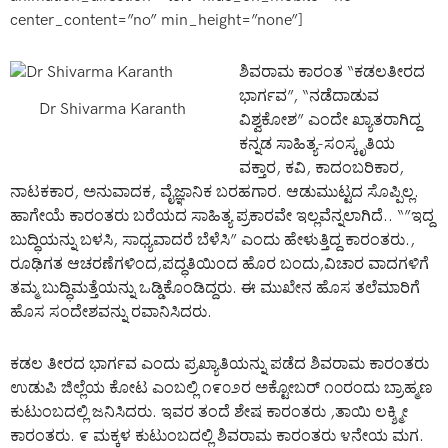
center_content=”no” min_height=”none”]
ಶಿವರಾಮ ಕಾರಂತ “ಕಡಲತೀರದ
ಭಾರ್ಗವ”, “ನಡೆದಾಡುವ
Dr Shivarma Karanth
ವಿಶ್ವಕೋಶ” ಎಂದೇ ಖ್ಯಾತರಾಗಿದ್ದ
ಕನ್ನಡ ಸಾಹಿತ್ಯ-ಸಂಸ್ಕೃತಿಯ
ವಕ್ತಾರ, ಕವಿ, ಕಾದಂಬರಿಕಾರ,
ನಾಟಕಕಾರ, ಅನುವಾದಕ, ವೈಜ್ಞಾನಿಕ ಬರಹಗಾರ. ಆಡುಮುಟ್ಟದ ಸೊಪ್ಪಿಲ್ಲ.
ಹಾಗೇಯೆ ಕಾರಂತರು ಬರೆಯದ ಸಾಹಿತ್ಯ ಪ್ರಕಾರವೇ ಇಲ್ಲವೆನ್ನಲಾಗಿದೆ.. “”ಇದ್ದ
ಬುದ್ಧಿಯನ್ನು ಬಳಸಿ, ಸಾಧ್ಯವಾದರೆ ಬೆಳೆಸಿ” ಎಂದು ಹೇಳುತ್ತಿದ್ದ ಕಾರಂತರು.,
ರೂಢಿಗತ ಆಚರಣೆಗಳಿಂದ,ಪದ್ಧತಿಯಿಂದ ಹೊರ ಬಂದು,ವಿಚಾರ ವಾದಗಳಿಗೆ
ತಮ್ಮ ಬುದ್ಧಿಮತ್ತೆಯನ್ನು ಒಡ್ಡಿಕೊಂಡಿದ್ದರು. ಈ ಮುಖೇನ ಹೊಸ ತಲೆಮಾರಿಗೆ
ಹೊಸ ಸಂದೇಶವನ್ನು ರವಾನಿಸಿದರು.
ಕಡಲ ತೀರದ ಭಾರ್ಗವ ಎಂದು ಪ್ರಖ್ಯಾತಿಯನ್ನು ಪಡೆದ ಶಿವರಾಮ ಕಾರಂತರು
ಉಡುಪಿ ಜಿಲ್ಲೆಯ ಕೋಟ ಎಂಬಲ್ಲಿ ೧೯೦೨ರ ಅಕ್ಟೋಬರ್ ೧೦ರಂದು ಬ್ರಾಹ್ಮಣ
ಕುಟುಂಬದಲ್ಲಿ ಜನಿಸಿದರು. ಇವರ ತಂದೆ ಶೇಷ ಕಾರಂತರು ,ತಾಯಿ ಲಕ್ಶ್ಮೀ
ಕಾರಂತರು. ೯ ಮಕ್ಕಳ ಕುಟುಂಬದಲ್ಲಿ ಶಿವರಾಮ ಕಾರಂತರು ೪ನೇಯ ಮಗ.