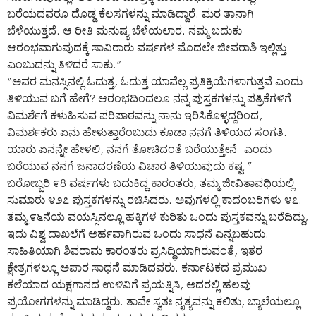
ಬರೆಯದವರೂ ದೊಡ್ಡ ಕೆಲಸಗಳನ್ನು ಮಾಡಿದ್ದಾರೆ. ಮರ ತಾನಾಗಿ
ಬೆಳೆಯುತ್ತದೆ. ಆ ರೀತಿ ಮನುಷ್ಯ ಬೆಳೆಯಲಾರ. ನಮ್ಮ ಬದುಕು
ಆರಂಭವಾಗುವುದಕ್ಕೆ ಸಾವಿರಾರು ವರ್ಷಗಳ ಮೊದಲೇ ಜೀವರಾಶಿ ಇಲ್ಲಿತ್ತು
ಎಂಬುದನ್ನು ತಿಳಿದರೆ ಸಾಕು.”
“ಅವರ ಮನಸ್ಸಿನಲ್ಲಿ ಓದುತ್ತ, ಓದುತ್ತ ಯಾವೆಲ್ಲ ಪ್ರತಿಕ್ರಿಯೆಗಳಾಗುತ್ತವೆ ಎಂದು
ತಿಳಿಯುವ ಬಗೆ ಹೇಗೆ? ಆರಂಭದಿಂದಲೂ ನನ್ನ ಪುಸ್ತಕಗಳನ್ನು ಪತ್ರಿಕೆಗಳಿಗೆ
ವಿಮರ್ಶೆಗೆ ಕಳುಹಿಸುವ ಪರಿಪಾಠವನ್ನು ನಾನು ಇರಿಸಿಕೊಳ್ಳದ್ದರಿಂದ,
ವಿಮರ್ಶಕರು ಏನು ಹೇಳುತ್ತಾರೆಂಬುದು ಕೂಡಾ ನನಗೆ ತಿಳಿಯದ ಸಂಗತಿ.
ಯಾರು ಏನನ್ನೇ ಹೇಳಲಿ, ನನಗೆ ತೋಚಿದಂತೆ ಬರೆಯುತ್ತೇನೆ- ಎಂದು
ಬರೆಯುವ ನನಗೆ ಜನಾದರಣೆಯ ವಿಚಾರ ತಿಳಿಯುವುದು ಕಷ್ಟ.”
ಬರೋಬ್ಬರಿ ೯8 ವರ್ಷಗಳು ಬದುಕಿದ್ದ ಕಾರಂತರು, ತಮ್ಮ ಜೀವಿತಾವಧಿಯಲ್ಲಿ
ಸುಮಾರು ೪೨೭ ಪುಸ್ತಕಗಳನ್ನು ರಚಿಸಿದರು. ಅವುಗಳಲ್ಲಿ ಕಾದಂಬರಿಗಳು ೪೭.
ತಮ್ಮ ೯೬ನೆಯ ವಯಸ್ಸಿನಲ್ಲೂ ಹಕ್ಕಿಗಳ ಕುರಿತು ಒಂದು ಪುಸ್ತಕವನ್ನು ಬರೆದಿದ್ದು,
ಇದು ವಿಶ್ವ ದಾಖಲೆಗೆ ಅರ್ಹವಾಗಿರುವ ಒಂದು ಸಾಧನೆ ಎನ್ನಬಹುದು.
ಸಾಹಿತಿಯಾಗಿ ಶಿವರಾಮ ಕಾರಂತರು ಪ್ರಸಿದ್ಧಿಯಾಗಿರುವಂತೆ, ಇತರ
ಕ್ಷೇತ್ರಗಳಲ್ಲೂ ಅಪಾರ ಸಾಧನೆ ಮಾಡಿದವರು. ಕರ್ನಾಟಕದ ಪ್ರಮುಖ
ಕಲೆಯಾದ ಯಕ್ಷಗಾನದ ಉಳಿವಿಗೆ ಪ್ರಯತ್ನಿಸಿ, ಅದರಲ್ಲಿ ಹಲವು
ಪ್ರಯೋಗಗಳನ್ನು ಮಾಡಿದ್ದರು. ತಾವೇ ಸ್ವತಃ ನೃತ್ಯವನ್ನು ಕಲಿತು, ಬ್ಯಾಲೆಯಲ್ಲೂ