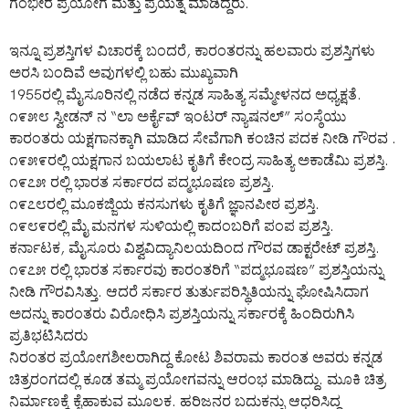
ಗಂಭೀರ ಪ್ರಯೋಗ ಮತ್ತು ಪ್ರಯತ್ನ ಮಾಡಿದ್ದರು.
ಇನ್ನೂ ಪ್ರಶಸ್ತಿಗಳ ವಿಚಾರಕ್ಕೆ ಬಂದರೆ, ಕಾರಂತರನ್ನು ಹಲವಾರು ಪ್ರಶಸ್ತಿಗಳು
ಅರಸಿ ಬಂದಿವೆ ಅವುಗಳಲ್ಲಿ ಬಹು ಮುಖ್ಯವಾಗಿ
1955ರಲ್ಲಿ ಮೈಸೂರಿನಲ್ಲಿ ನಡೆದ ಕನ್ನಡ ಸಾಹಿತ್ಯ ಸಮ್ಮೇಳನದ ಅಧ್ಯಕ್ಷತೆ.
೧೯೫೮ ಸ್ವೀಡನ್ ನ “ಲಾ ಅರ್ಕೈವ್ ಇಂಟರ್ ನ್ಯಾಷನಲ್” ಸಂಸ್ಠೆಯು
ಕಾರಂತರು ಯಕ್ಷಗಾನಕ್ಕಾಗಿ ಮಾಡಿದ ಸೇವೆಗಾಗಿ ಕಂಚಿನ ಪದಕ ನೀಡಿ ಗೌರವ .
೧೯೫೯ರಲ್ಲಿ ಯಕ್ಷಗಾನ ಬಯಲಾಟ ಕೃತಿಗೆ ಕೇಂದ್ರ ಸಾಹಿತ್ಯ ಅಕಾಡೆಮಿ ಪ್ರಶಸ್ತಿ.
೧೯೭೫ ರಲ್ಲಿ ಭಾರತ ಸರ್ಕಾರದ ಪದ್ಮಭೂಷಣ ಪ್ರಶಸ್ತಿ.
೧೯೭೮ರಲ್ಲಿ ಮೂಕಜ್ಜಿಯ ಕನಸುಗಳು ಕೃತಿಗೆ ಜ್ಞಾನಪೀಠ ಪ್ರಶಸ್ತಿ.
೧೯೮೯ರಲ್ಲಿ ಮೈ ಮನಗಳ ಸುಳಿಯಲ್ಲಿ ಕಾದಂಬರಿಗೆ ಪಂಪ ಪ್ರಶಸ್ತಿ.
ಕರ್ನಾಟಕ, ಮೈಸೂರು ವಿಶ್ವವಿದ್ಯಾನಿಲಯದಿಂದ ಗೌರವ ಡಾಕ್ಟರೇಟ್ ಪ್ರಶಸ್ತಿ.
೧೯೭೫ ರಲ್ಲಿ ಭಾರತ ಸರ್ಕಾರವು ಕಾರಂತರಿಗೆ “ಪದ್ಮಭೂಷಣ” ಪ್ರಶಸ್ತಿಯನ್ನು
ನೀಡಿ ಗೌರವಿಸಿತ್ತು. ಆದರೆ ಸರ್ಕಾರ ತುರ್ತುಪರಿಸ್ಥಿತಿಯನ್ನು ಘೋಷಿಸಿದಾಗ
ಅದನ್ನು ಕಾರಂತರು ವಿರೋಧಿಸಿ ಪ್ರಶಸ್ತಿಯನ್ನು ಸರ್ಕಾರಕ್ಕೆ ಹಿಂದಿರುಗಿಸಿ
ಪ್ರತಿಭಟಿಸಿದರು
ನಿರಂತರ ಪ್ರಯೋಗಶೀಲರಾಗಿದ್ದ ಕೋಟ ಶಿವರಾಮ ಕಾರಂತ ಅವರು ಕನ್ನಡ
ಚಿತ್ರರಂಗದಲ್ಲಿ ಕೂಡ ತಮ್ಮ ಪ್ರಯೋಗವನ್ನು ಆರಂಭ ಮಾಡಿದ್ದು. ಮೂಕಿ ಚಿತ್ರ
ನಿರ್ಮಾಣಕ್ಕೆ ಕೈಹಾಕುವ ಮೂಲಕ. ಹರಿಜನರ ಬದುಕನ್ನು ಆಧರಿಸಿದ್ದ