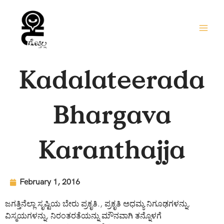
Skip
to
content
Kadalateerada
Bhargava
Karanthajja
February 1, 2016
ಜಗತ್ತಿನೆಲ್ಲಾ ಸೃಷ್ಟಿಯ ಬೇರು ಪ್ರಕೃತಿ., ಪ್ರಕೃತಿ ಅಧಮ್ಯ ನಿಗೂಢಗಳನ್ನು,
ವಿಸ್ಮಯಗಳನ್ನು, ನಿರಂತರತೆಯನ್ನು ಮೌನವಾಗಿ ತನ್ನೊಳಗೆ