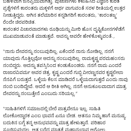
ಬಹಳವಾಗಿ ಜನಪ್ರಿಯವಾಗಿತ್ತು. ಪುಟಾಣಿಗಳು ಕಳುಹಿಸಿದ ವಿಜ್ಞಾನ ಕುರಿತ
ಪ್ರಶ್ನೆಗಳಿಗೆ ಕಾರಂತರು ಮಕ್ಕಳಿಗೆ ಅರ್ಥ ವಾಗುವಂತೆ ಸರಳ ರೀತಿಯಲ್ಲಿ ಉತ್ತರ
ನೀಡುತ್ತಿದ್ದರು. ಆಗಿನ ತಲೆಮಾರಿನ ಕನ್ನಡಿಗರಿಗೆ ಕಾರಂತರು, ‘ಕಾರಂತಜ್ಜ’
ರೆಂದೇ ಚಿರಪರಿಚಿತ.
ಕಾರಂತರ ವಿಚಾರವಾದಗಳು ರೂಢಿಯನ್ನು ಮೀರಿ ಹೊಸ ದೃಷ್ಟಿಕೋನಗಳೆಡೆಗೆ
ಮುಖಮಾಡುವಂತೆ ಮಾಡುತ್ತವೆ. ಅವನ್ನು ಅವರೇ ಹೇಳಿಕೊಳ್ಳುವಂತೆ.,
“ನಾನು ದೇವರನ್ನು ನಂಬುವುದಿಲ್ಲ. ಏಕೆಂದರೆ ನಾನು ನೋಡಿಲ್ಲ. ನನಗೆ
ಯಾವುದು ಗೊತ್ತಿಲ್ಲವೋ ಅದನ್ನು ನಂಬುವುದಿಲ್ಲ. ರಾಮಕೃಷ್ಣ ಪರಮಹಂಸರು
ನಂಬಿದ್ದರು. ಅದನ್ನು ತಪಸ್ಸಿನಿಂದ ಕಂಡುಕೊಂಡರು. ನನಗೆ ರಾಮ ಎಂದರೆ
ರಾಜಾರವಿವರ್ಮ ಅವರ ಚಿತ್ರ. ಕೃಷ್ಣ ಎಂದರೆ ಗುಬ್ಬಿ ವೀರಣ್ಣನವರ ಕೃಷ್ಣಲೀಲಾ
ನೆನಪಿಗೆ ಬರುತ್ತದೆ. ಒಳ್ಳೆಯ ಕೆಲಸ ಮಾಡಿದರೆ ಒಳ್ಳೆಯದಾಗುತ್ತದೆ ಎಂದು ನಾವು
ನಂಬಿ ಬಂದಿದ್ದೇವೆ. ಆದರೆ ಆ ರೀತಿ ಆಗಿಲ್ಲ. ನನಗೆ ಅನುಕೂಲವಾದಾಗ ಮಾತ್ರ
ದೇವರನ್ನು ನಂಬುತ್ತೇನೆ ಎಂಬುದು ಸರಿಯಲ್ಲ.”
“ಸಾಹಿತಿಗಳಿಗೆ ಸಮಾಜದಲ್ಲಿ ಬೇರೆ ಪಾತ್ರವೇನೂ ಇಲ್ಲ. ಸಾಹಿತಿ
ಲೋಕೋದ್ಧಾರಕ ಎಂಬ ಭಾವನೆ ಏನೂ ಬೇಡ. ಆತನೂ ನಿಮ್ಮ ಹಾಗೆ ಮನುಷ್ಯ.
ಬದುಕಿನ ಬಗ್ಗೆ ತನ್ನ ಅನುಭವವನ್ನು ಮಾತ್ರ ಹೇಳುತ್ತಾನೆ. ಪರಿಹಾರ
ಸೂಚಿಸುವುದಲ್ಲ. ಆತ ಬರೆದ ಮಾತ್ರಕ್ಕೆ ಮಹಾನುಭಾವ ಆಗೋಲ್ಲ.