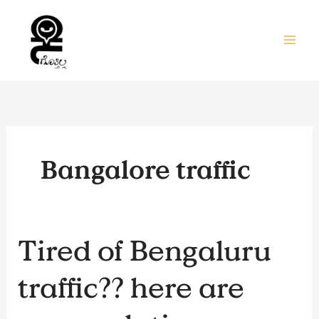
Skip
to
content
Bangalore traffic
Tired
Tired of Bengaluru
of
Bengaluru
traffic?? here are
traffic??
here