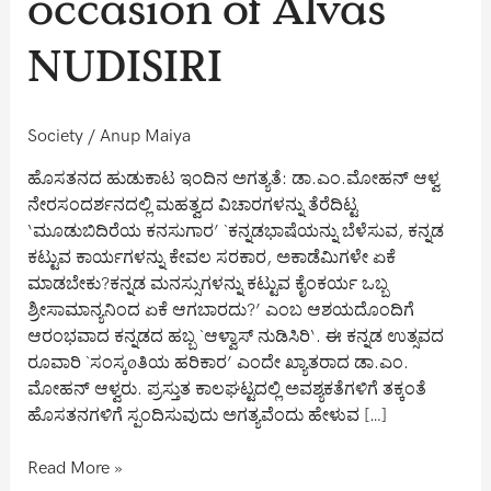
occasion of Alvas
the
occasion
NUDISIRI
of
Alvas
NUDISIRI
Society
/
Anup Maiya
ಹೊಸತನದ ಹುಡುಕಾಟ ಇಂದಿನ ಅಗತ್ಯತೆ: ಡಾ.ಎಂ.ಮೋಹನ್ ಆಳ್ವ
ನೇರಸಂದರ್ಶನದಲ್ಲಿ ಮಹತ್ವದ ವಿಚಾರಗಳನ್ನು ತೆರೆದಿಟ್ಟ
‘ಮೂಡುಬಿದಿರೆಯ ಕನಸುಗಾರ’ `ಕನ್ನಡಭಾಷೆಯನ್ನು ಬೆಳೆಸುವ, ಕನ್ನಡ
ಕಟ್ಟುವ ಕಾರ್ಯಗಳನ್ನು ಕೇವಲ ಸರಕಾರ, ಅಕಾಡೆಮಿಗಳೇ ಏಕೆ
ಮಾಡಬೇಕು?ಕನ್ನಡ ಮನಸ್ಸುಗಳನ್ನು ಕಟ್ಟುವ ಕೈಂಕರ್ಯ ಒಬ್ಬ
ಶ್ರೀಸಾಮಾನ್ಯನಿಂದ ಏಕೆ ಆಗಬಾರದು?’ ಎಂಬ ಆಶಯದೊಂದಿಗೆ
ಆರಂಭವಾದ ಕನ್ನಡದ ಹಬ್ಬ `ಆಳ್ವಾಸ್ ನುಡಿಸಿರಿ‘. ಈ ಕನ್ನಡ ಉತ್ಸವದ
ರೂವಾರಿ `ಸಂಸ್ಕøತಿಯ ಹರಿಕಾರ’ ಎಂದೇ ಖ್ಯಾತರಾದ ಡಾ.ಎಂ.
ಮೋಹನ್ ಆಳ್ವರು. ಪ್ರಸ್ತುತ ಕಾಲಘಟ್ಟದಲ್ಲಿ ಅವಶ್ಯಕತೆಗಳಿಗೆ ತಕ್ಕಂತೆ
ಹೊಸತನಗಳಿಗೆ ಸ್ಪಂದಿಸುವುದು ಅಗತ್ಯವೆಂದು ಹೇಳುವ […]
Read More »