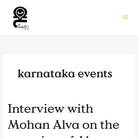
Skip
to
content
karnataka events
Interview
Interview with
with
Mohan
Mohan Alva on the
Alva
on