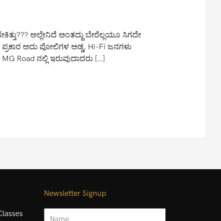
ಿತ್ತು??? ಅಲ್ಲೇನಿದೆ ಅಂತದ್ದು ಬೇರೆಲ್ಲಯೂ ಸಿಗದೇ
ರ ಪ್ರಕಾರ ಅದು ಪೋಲಿಗಳ ಅಡ್ಡ, Hi-Fi ಜನಗಳು
ರೆ MG Road ನಲ್ಲಿ ಇರುವುದಾದರು […]
Newsletter Signup
Name
lasses