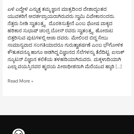
ಏಳಿ ಎದ್ದೇಳಿ ಎನ್ನುತ್ತ ತಮ್ಮ ಜ್ಞಾನ ಮಾತ್ರದಿಂದ ದೇಶಾದ್ಯಂತದ
ಯುವಕರಿಗೆ ಆದರ್ಶಪ್ರಾಯರಾಗಿರುವರು ಸ್ವಾಮಿ ವಿವೇಕಾನಂದರು.
ನೆತ್ತರು ನೀಡಿ ಸ್ವಾತಂತ್ರ್ಯ ದೊರಕಿಸುತ್ತೇನೆ ಎಂಬ ಘೋಷ ವಾಕ್ಯದ
ಹರಿಕಾರ ಸುಭಾಷ್ ಚಂದ್ರ ಬೋಸ್ ರವರು ಸ್ವಾತಂತ್ರ್ಯ ಹೋರಾಟ
ಬಿತ್ತರಿಸುವ ಪುಟಗಳಲ್ಲಿ ಅಚಾ ದವರು. ಮೇಲಿಂದ ಬಿದ್ದ ಸೇಬು
ಸಾಮಾನ್ಯವಾದ ಸಂಗತಿಯಾದರೂ ಗುರುತ್ವಾಕರ್ಷಣೆ ಎಂಬ ಭೌಗೋಳಿಕ
ಕೌತುಕವನ್ನೂ ಹಾಗೂ ಅಡಗಿದ್ದ ವಿಜ್ಞಾನದ ಸೆಲೆಗಳನ್ನು ತೆರೆದಿಟ್ಟ ಐಸಾಕ್
ನ್ಯೂಟನ್ ವಿಜ್ಞಾನ ಕಲಿಕೆಯ ತಳಹದಿಯಾಗಿರುವರು. ಮಕ್ಕಳಾದಿಯಾಗಿ
ಎಲ್ಲಾ ವಯಸ್ಸಿನವರ ಹೃದಯ ಪೀಠಾಧೀಶನಾಗಿ ಮೆರೆಯುವ ಹ್ಯಾರಿ […]
Read More »