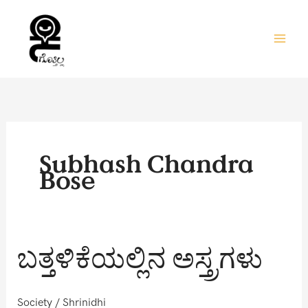
Skip
to
content
Subhash Chandra
Bose
ಬತ್ತಳಿಕೆಯಲ್ಲಿನ
ಬತ್ತಳಿಕೆಯಲ್ಲಿನ ಅಸ್ತ್ರಗಳು
ಅಸ್ತ್ರಗಳು
Society
/
Shrinidhi